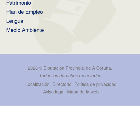
Patrimonio
Plan de Empleo
Lengua
Medio Ambiente
2026 ©
Diputación Provincial de A Coruña
.
Todos los derechos reservados
Localización
Directorio
Política de privacidad
Aviso legal
Mapa de la web