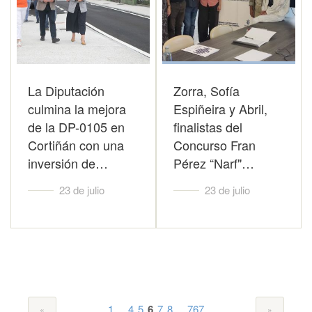
La Diputación
Zorra, Sofía
culmina la mejora
Espiñeira y Abril,
de la DP-0105 en
finalistas del
Cortiñán con una
Concurso Fran
inversión de…
Pérez “Narf"…
23 de julio
23 de julio
...
...
1
4
5
6
7
8
767