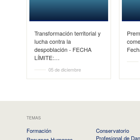
Transformación territorial y
Prem
lucha contra la
comer
despoblación - FECHA
Fecha
LÍMITE:…
05 de diciembre
TEMAS
Formación
Conservatorio
Profesional de Da
Recursos Humanos