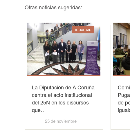
Otras noticias sugeridas:
IGUALDAD
La Diputación de A Coruña
Comi
centra el acto institucional
Puga 
del 25N en los discursos
de p
que…
igua
25 de noviembre