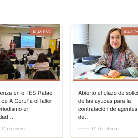
IGUALDAD
IGUALD
enza en el IES Rafael
Abierto el plazo de solic
de A Coruña el taller
de las ayudas para la
eriodismo en
contratación de agentes
ldad…
de…
11 de enero
01 de febrero