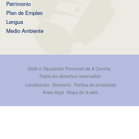
Patrimonio
Plan de Empleo
Lengua
Medio Ambiente
2026 ©
Diputación Provincial de A Coruña
.
Todos los derechos reservados
Localización
Directorio
Política de privacidad
Aviso legal
Mapa de la web