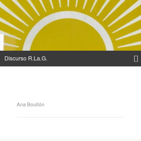
Discurso R.La.G.
Ana Boullón