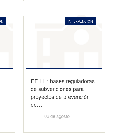
ON
INTERVENCION
a
EE.LL.: bases reguladoras
de subvenciones para
proyectos de prevención
de…
03 de agosto