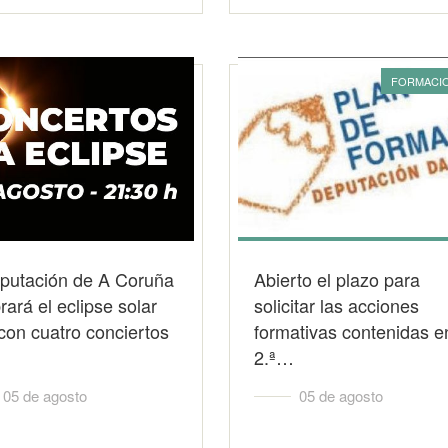
FORMACI
iputación de A Coruña
Abierto el plazo para
rará el eclipse solar
solicitar las acciones
 con cuatro conciertos
formativas contenidas e
2.ª…
05 de agosto
05 de agosto