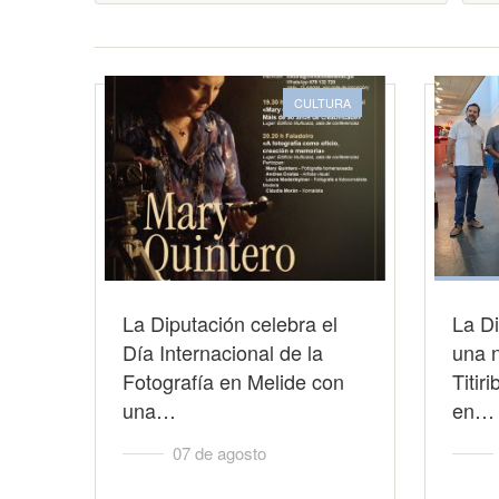
CULTURA
La Diputación celebra el
La Di
Día Internacional de la
una 
Fotografía en Melide con
Titir
una…
en…
07 de agosto