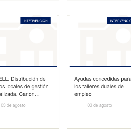
INTERVENCION
INTERVENCI
LL: Distribución de
Ayudas concedidas par
tos locales de gestión
los talleres duales de
ralizada. Canon…
empleo
03 de agosto
03 de agosto