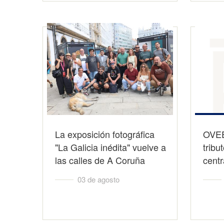
La exposición fotográfica
OVEE
"La Galicia inédita" vuelve a
tribu
las calles de A Coruña
cent
03 de agosto