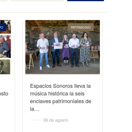
VO
PATRIMONIO
Espacios Sonoros lleva la
osto
música histórica la seis
enclaves patrimoniales de
la…
06 de agosto