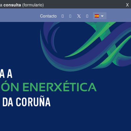
na
consulta
(formulario)
X
Contacto