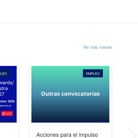
Ver más nuevas
PLEO
EMPLEO
Acciones para el impulso
Her