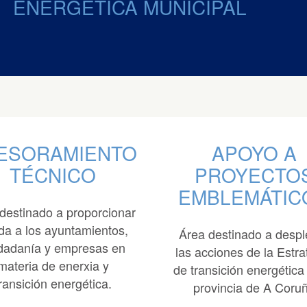
ENERGÉTICA MUNICIPAL
ESORAMIENTO
APOYO A
TÉCNICO
PROYECTO
EMBLEMÁTIC
destinado a proporcionar
da a los ayuntamientos,
Área destinado a despl
dadanía y empresas en
las acciones de la Estra
materia de enerxia y
de transición energética
ransición energética.
provincia de A Coru