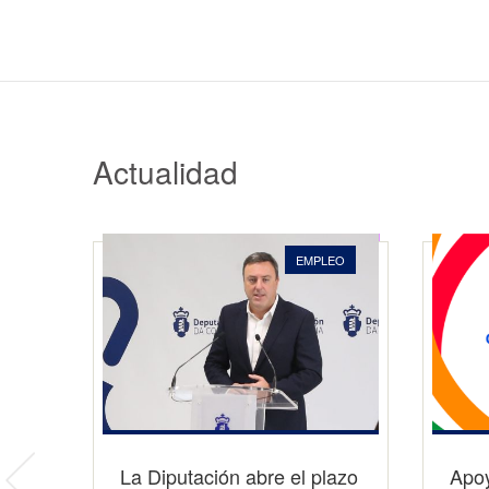
Actualidad
LEO
EMPLEO
EMPLEO
La Diputación abre el plazo
Actuaciones para reducir
Apoy