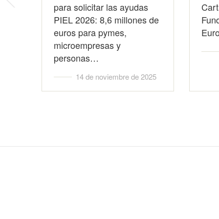
para solicitar las ayudas
las infiltraciones en las
Cart
PIEL 2026: 8,6 millones de
redes de saneamiento
Fund
euros para pymes,
municipales en
Euro
26
microempresas y
ayuntamientos y entidades
personas…
locales menores -…
14 de noviembre de 2025
12 de mayo