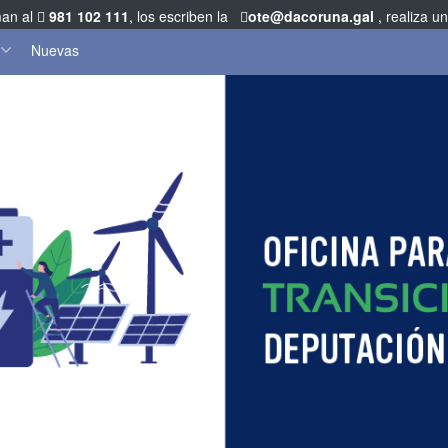
man al
981 102 111
, los escriben la
ote@dacoruna.gal
, realiza u
Nuevas