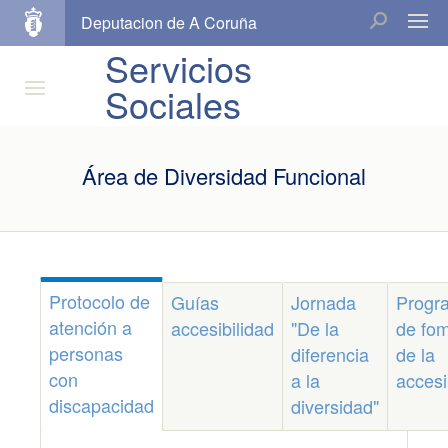
Deputacion de A Coruña
Servicios
Sociales
Área de Diversidad Funcional
Protocolo de
Guías
Jornada
Progr
atención a
accesibilidad
"De la
de fo
personas
diferencia
de la
con
a la
accesi
discapacidad
diversidad"