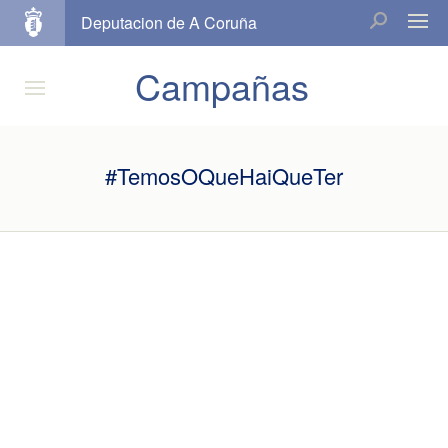
Deputacion de A Coruña
Campañas
#TemosOQueHaiQueTer