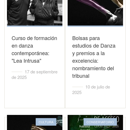
Curso de formación
Bolsas para
en danza
estudios de Danza
contemporánea:
y premios a la
"Lea Intrusa"
excelencia:
nombramiento del
17 de septiembre
tribunal
de 2025
10 de julio de
2025
CULTURA
CONSERVATORIO