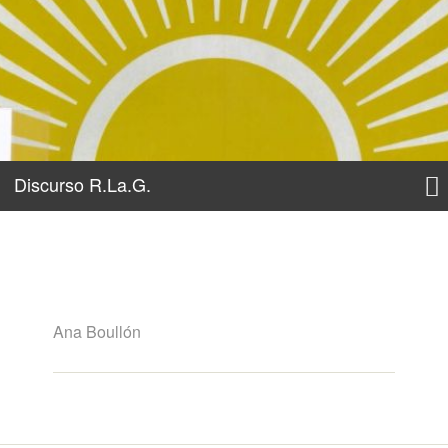
Discurso R.La.G.
Ana Boullón