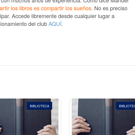
nal con muchos años de experiencia. Como dice Manuel
rtir los libros es compartir los sueños
.
No es preciso
cipar. Accede libremente desde cualquier lugar a
cionamiento del club
AQUÍ
.
BIBLIOTECA
BIBLIOTE