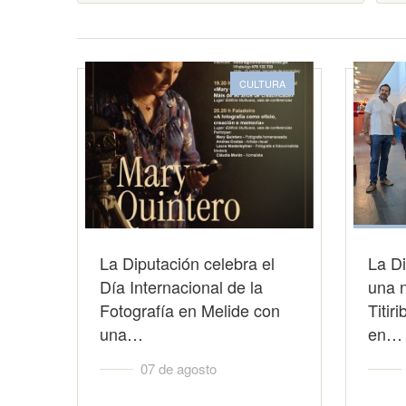
CULTURA
La Diputación celebra el
La Di
Día Internacional de la
una 
Fotografía en Melide con
Titir
una…
en…
07 de agosto