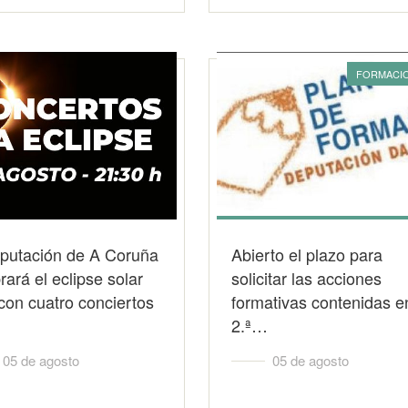
FORMACI
iputación de A Coruña
Abierto el plazo para
rará el eclipse solar
solicitar las acciones
 con cuatro conciertos
formativas contenidas e
2.ª…
05 de agosto
05 de agosto