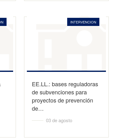
ON
INTERVENCION
a
EE.LL.: bases reguladoras
de subvenciones para
proyectos de prevención
de…
03 de agosto