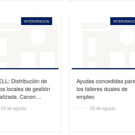
INTERVENCION
INTERVENCI
LL: Distribución de
Ayudas concedidas par
tos locales de gestión
los talleres duales de
ralizada. Canon…
empleo
03 de agosto
03 de agosto