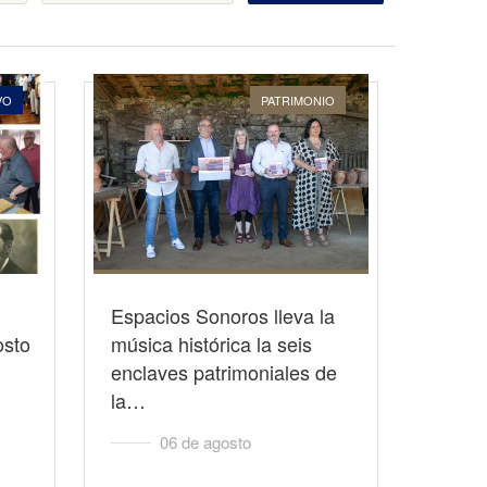
VO
PATRIMONIO
Espacios Sonoros lleva la
osto
música histórica la seis
enclaves patrimoniales de
la…
06 de agosto