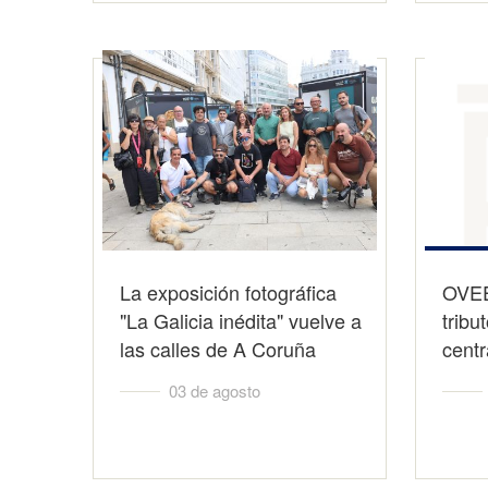
La exposición fotográfica
OVEE
"La Galicia inédita" vuelve a
tribu
las calles de A Coruña
cent
03 de agosto