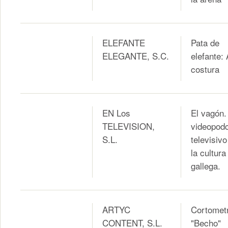
ELEFANTE
Pata de
ELEGANTE, S.C.
elefante: 
costura
EN Los
El vagón.
TELEVISION,
videopod
S.L.
televisivo
la cultura
gallega.
ARTYC
Cortomet
CONTENT, S.L.
"Becho"