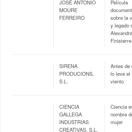
JOSÉ ANTONIO
Película
MOURE
document
FERREIRO
sobre la 
y legado 
Alexandr
Finisterre
SIRENA
Antes de
PRODUCIONS,
lo leve el
S.L.
viento
CIENCIA
Ciencia e
GALLEGA
nombre d
INDUSTRIAS
mujer
CREATIVAS, S.L.