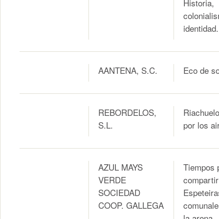
Historia,
coloniali
identidad.
AANTENA, S.C.
Eco de so
REBORDELOS,
Riachuel
S.L.
por los ai
AZUL MAYS
Tiempos 
VERDE
compartir
SOCIEDAD
Espeteira
COOP. GALLEGA
comunale
la arena