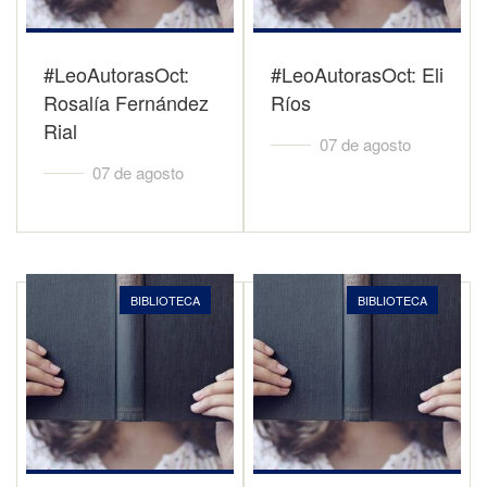
#LeoAutorasOct:
#LeoAutorasOct: Eli
Rosalía Fernández
Ríos
Rial
07 de agosto
07 de agosto
BIBLIOTECA
BIBLIOTECA