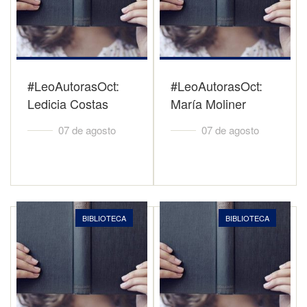
#LeoAutorasOct:
#LeoAutorasOct:
Ledicia Costas
María Moliner
07 de agosto
07 de agosto
BIBLIOTECA
BIBLIOTECA