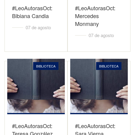
#LeoAutorasOct:
#LeoAutorasOct:
Bibiana Candia
Mercedes
Monmany
07 de agosto
07 de agosto
BIBLIOTECA
BIBLIOTECA
#LeoAutorasOct:
#LeoAutorasOct:
Teresa González
Sara Vierna